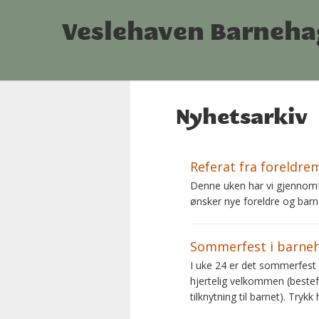
Veslehaven Barneha
Nyhetsarkiv
Referat fra foreldre
Denne uken har vi gjennomfø
ønsker nye foreldre og barn
Sommerfest i barne
I uke 24 er det sommerfest 
hjertelig velkommen (bestef
tilknytning til barnet). Trykk