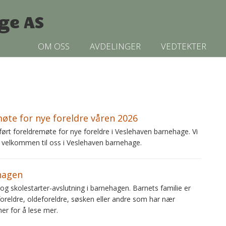
ge AS
OM OSS
AVDELINGER
VEDTEKTER
møte for nye foreldre våren 2026
rt foreldremøte for nye foreldre i Veslehaven barnehage. Vi
 velkommen til oss i Veslehaven barnehage.
hagen
og skolestarter-avslutning i barnehagen. Barnets familie er
oreldre, oldeforeldre, søsken eller andre som har nær
 her for å lese mer.