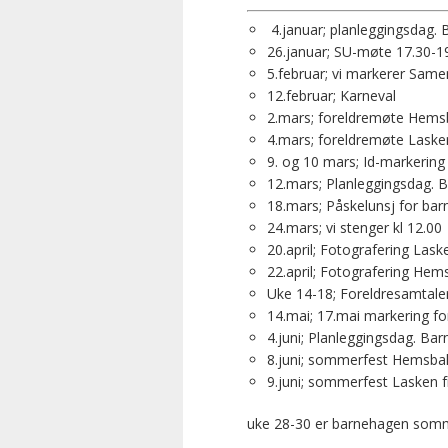
4.januar; planleggingsdag. 
26.januar; SU-møte 17.30-1
5.februar; vi markerer Sam
12.februar; Karneval
2.mars; foreldremøte Hem
4.mars; foreldremøte Laske
9. og 10 mars; Id-markering
12.mars; Planleggingsdag. B
18.mars; Påskelunsj for bar
24.mars; vi stenger kl 12.00
20.april; Fotografering Lask
22.april; Fotografering He
Uke 14-18; Foreldresamtale
14.mai; 17.mai markering fo
4.juni; Planleggingsdag. Bar
8.juni; sommerfest Hemsbak
9.juni; sommerfest Lasken f
uke 28-30 er barnehagen som