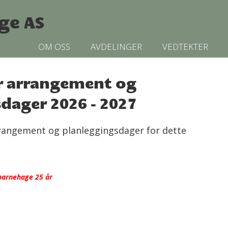
ge AS
OM OSS
AVDELINGER
VEDTEKTER
r arrangement og
dager 2026 - 2027
rrangement og planleggingsdager for dette
 barnehage 25 år