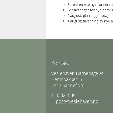
Foreldremøte nye foreldre; 
Besøksdager for nye barn; 1.j
2.august; planleggingsdag
4.august; tilvenning av nye 
Kontakt
Veslehaven Barnehage AS
Hemsbakken 6
3242 Sandefjord
T: 33421840
E:
post@veslehaven.no