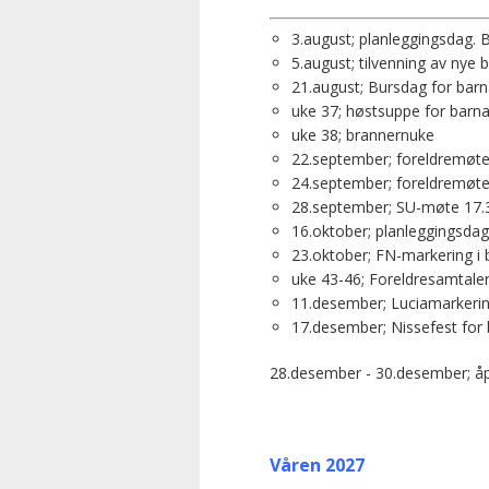
3.august; planleggingsdag. 
5.august; tilvenning av nye
21.august; Bursdag for bar
uke 37; høstsuppe for barna
uke 38; brannernuke
22.september; foreldremø
24.september; foreldremøt
28.september; SU-møte 17.
16.oktober; planleggingsdag
23.oktober; FN-markering i
uke 43-46; Foreldresamtale
11.desember; Luciamarkerin
17.desember; Nissefest for
28.desember - 30.desember; åpn
Våren 2027