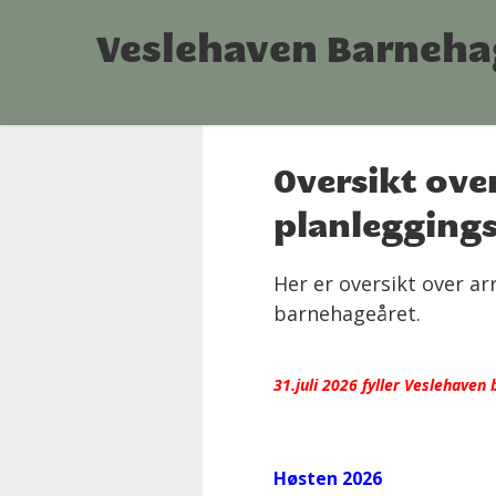
Veslehaven Barneha
Oversikt ove
planleggings
Her er oversikt over a
barnehageåret.
31.juli 2026 fyller Veslehaven
Høsten 2026