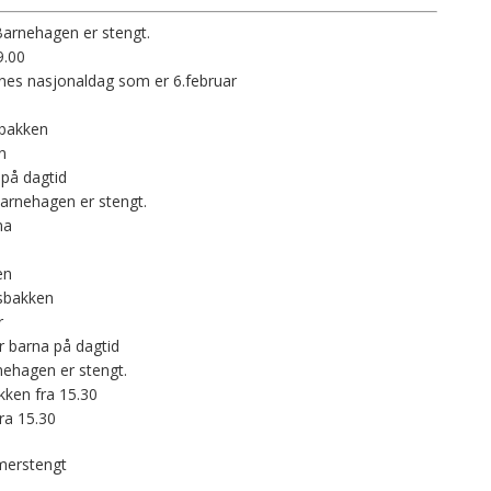
Barnehagen er stengt.
9.00
enes nasjonaldag som er 6.februar
sbakken
n
 på dagtid
arnehagen er stengt.
na
en
msbakken
r
r barna på dagtid
nehagen er stengt.
ken fra 15.30
ra 15.30
merstengt