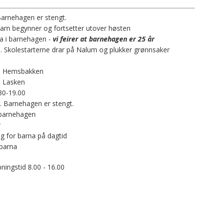
Barnehagen er stengt.
 barn begynner og fortsetter utover høsten
na i barnehagen -
vi feirer at barnehagen er 25 år
. Skolestarterne drar på Nalum og plukker grønnsaker
te Hemsbakken
e Lasken
30-19.00
. Barnehagen er stengt.
 barnehagen
r
g for barna på dagtid
 barna
ingstid 8.00 - 16.00